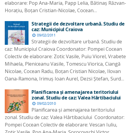
elaborare: Pop Ana-Maria, Papp Lelia, Bătinaş Răzvan-
Horaţiu, Boţan Cristian-Nicolae, Cocean…
Strategii de dezvoltare urbană. Studiu de
caz: Municipiul Craiova
09/02/2011
Strategii de dezvoltare urbană. Studiu de
caz: Municipiul Craiova Coordonator: Pompei Cocean
Colectiv de elaborare: Zotic Vasile, Puiu Viorel, Vrabete
Mihaela, Pleniceanu Vasile, Tomescu Viorica, Ciangă
Nicolae, Cocean Radu, Boţan Cristian Nicolae, Ilovan
Oana-Ramona, Irimuş Ioan Aurel, Dezsi Ştefan, Surd…
Planificarea şi amenajarea teritoriului
zonal. Studiu de caz: Valea Hârtibaciului
09/02/2010
Planificarea şi amenajarea teritoriului
zonal. Studiu de caz: Valea Hârtibaciului Coordonator:
Pompei Cocean Colectiv de elaborare: Vescan Iuliu,
Zotic Vasile, Pop Ana-Maria, Sorocovschi Victor,