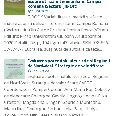
asupra utilizării terenurilor în Câmpia
Română (Sectorul Jiu-Olt)
15/01/2021
E-BOOK Variabilitate climatică și efecte
induse asupra utilizării terenurilor în Câmpia Română
(Sectorul Jiu-Olt) Autor: Cristina-Florina Roşca (Vîrtan)
Editura: Presa Universitară Clujeană Anul apariţiei:
2020 Detalii: 178 p., 104 figuri, 43 tabele ISBN 978-606-
37-0740-7 Lucrarea, susţinută de autoare ca teză…
Evaluarea potențialului turistic al Regiunii
de Nord-Vest. Strategie de valorificare
15/12/2020
Evaluarea potențialului turistic al Regiunii
de Nord-Vest. Strategie de valorificare CARTE
Coordonatori: Pompei Cocean, Ana-Maria Pop Colectiv
de elaborare: Gheorghe-Gavrilă Hognogi, Adina-Eliza
Croitoru, Magdalena Drăgan, Gabriela Munteanu,
Marin Ilieş, Gheorghe Şerban, Lelia Papp, Ibolya
Török, Sorin Filip, Ştefan Bilaşco, Răzvan…