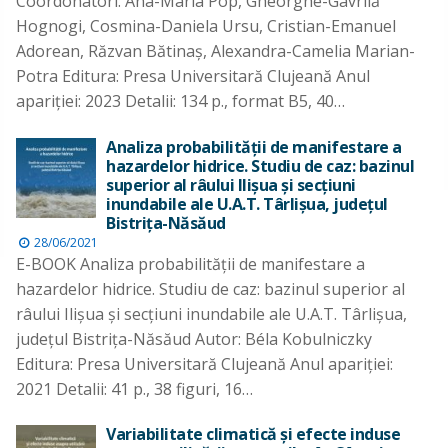
Coordonatori: Ana-Maria Pop, Gheorghe-Gavrilă
Hognogi, Cosmina-Daniela Ursu, Cristian-Emanuel
Adorean, Răzvan Bătinaş, Alexandra-Camelia Marian-
Potra Editura: Presa Universitară Clujeană Anul
apariţiei: 2023 Detalii: 134 p., format B5, 40…
Analiza probabilităţii de manifestare a
hazardelor hidrice. Studiu de caz: bazinul
superior al râului Ilişua şi secţiuni
inundabile ale U.A.T. Târlişua, judeţul
Bistriţa-Năsăud
28/06/2021
E-BOOK Analiza probabilităţii de manifestare a
hazardelor hidrice. Studiu de caz: bazinul superior al
râului Ilişua şi secţiuni inundabile ale U.A.T. Târlişua,
judeţul Bistriţa-Năsăud Autor: Béla Kobulniczky
Editura: Presa Universitară Clujeană Anul apariţiei:
2021 Detalii: 41 p., 38 figuri, 16…
Variabilitate climatică și efecte induse