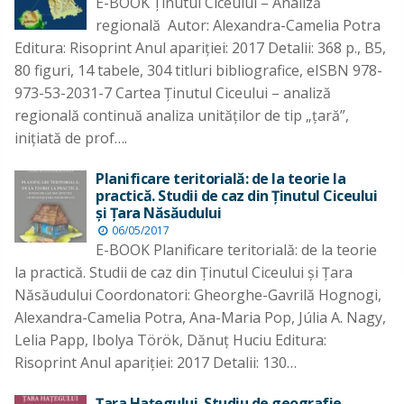
E-BOOK Ţinutul Ciceului – Analiză
regională Autor: Alexandra-Camelia Potra
Editura: Risoprint Anul apariţiei: 2017 Detalii: 368 p., B5,
80 figuri, 14 tabele, 304 titluri bibliografice, eISBN 978-
973-53-2031-7 Cartea Ţinutul Ciceului – analiză
regională continuă analiza unităţilor de tip „ţară”,
iniţiată de prof….
Planificare teritorială: de la teorie la
practică. Studii de caz din Ţinutul Ciceului
şi Ţara Năsăudului
06/05/2017
E-BOOK Planificare teritorială: de la teorie
la practică. Studii de caz din Ţinutul Ciceului şi Ţara
Năsăudului Coordonatori: Gheorghe-Gavrilă Hognogi,
Alexandra-Camelia Potra, Ana-Maria Pop, Júlia A. Nagy,
Lelia Papp, Ibolya Török, Dănuţ Huciu Editura:
Risoprint Anul apariţiei: 2017 Detalii: 130…
Ţara Haţegului. Studiu de geografie