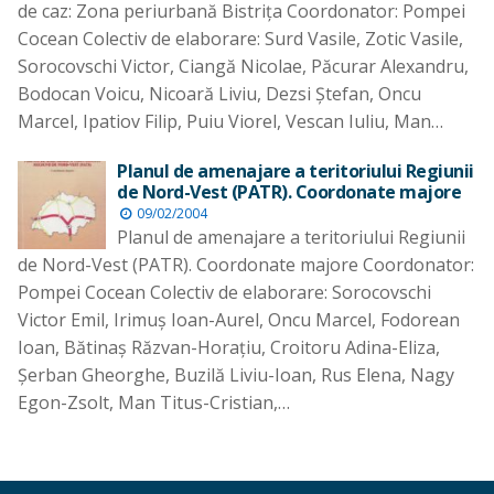
de caz: Zona periurbană Bistriţa Coordonator: Pompei
Cocean Colectiv de elaborare: Surd Vasile, Zotic Vasile,
Sorocovschi Victor, Ciangă Nicolae, Păcurar Alexandru,
Bodocan Voicu, Nicoară Liviu, Dezsi Ştefan, Oncu
Marcel, Ipatiov Filip, Puiu Viorel, Vescan Iuliu, Man…
Planul de amenajare a teritoriului Regiunii
de Nord-Vest (PATR). Coordonate majore
09/02/2004
Planul de amenajare a teritoriului Regiunii
de Nord-Vest (PATR). Coordonate majore Coordonator:
Pompei Cocean Colectiv de elaborare: Sorocovschi
Victor Emil, Irimuş Ioan-Aurel, Oncu Marcel, Fodorean
Ioan, Bătinaş Răzvan-Horaţiu, Croitoru Adina-Eliza,
Şerban Gheorghe, Buzilă Liviu-Ioan, Rus Elena, Nagy
Egon-Zsolt, Man Titus-Cristian,…