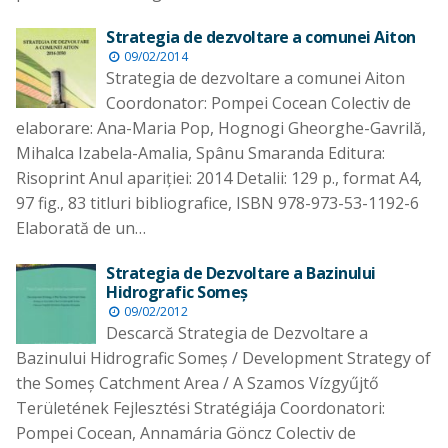
Strategia de dezvoltare a comunei Aiton
09/02/2014
Strategia de dezvoltare a comunei Aiton
Coordonator: Pompei Cocean Colectiv de
elaborare: Ana-Maria Pop, Hognogi Gheorghe-Gavrilă,
Mihalca Izabela-Amalia, Spânu Smaranda Editura:
Risoprint Anul apariţiei: 2014 Detalii: 129 p., format A4,
97 fig., 83 titluri bibliografice, ISBN 978-973-53-1192-6
Elaborată de un…
Strategia de Dezvoltare a Bazinului
Hidrografic Someş
09/02/2012
Descarcă Strategia de Dezvoltare a
Bazinului Hidrografic Someş / Development Strategy of
the Someş Catchment Area / A Szamos Vízgyűjtő
Területének Fejlesztési Stratégiája Coordonatori:
Pompei Cocean, Annamária Göncz Colectiv de