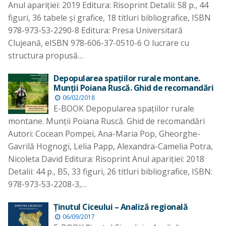
Anul apariţiei: 2019 Editura: Risoprint Detalii: 58 p., 44
figuri, 36 tabele şi grafice, 18 titluri bibliografice, ISBN
978-973-53-2290-8 Editura: Presa Universitară
Clujeană, eISBN 978-606-37-0510-6 O lucrare cu
structura propusă…
Depopularea spaţiilor rurale montane.
Munţii Poiana Ruscă. Ghid de recomandări
06/02/2018
E-BOOK Depopularea spaţiilor rurale
montane. Munţii Poiana Ruscă. Ghid de recomandări
Autori: Cocean Pompei, Ana-Maria Pop, Gheorghe-
Gavrilă Hognogi, Lelia Papp, Alexandra-Camelia Potra,
Nicoleta David Editura: Risoprint Anul apariţiei: 2018
Detalii: 44 p., B5, 33 figuri, 26 titluri bibliografice, ISBN:
978-973-53-2208-3,…
Ţinutul Ciceului – Analiză regională
06/09/2017