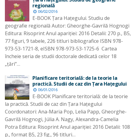
regională
06/02/2016
E-BOOK Ţara Haţegului. Studiu de
geografie regională Autor: Gheorghe-Gavrilă Hognogi
Editura: Risoprint Anul apariţiei: 2016 Detalii: 270 p., B5,
77 figuri, 9 tabele, 226 titluri bibliografice ISBN 978-
973-53-1721-8, eISBN 978-973-53-1725-6 Cartea
încheie seria de studii doctorale dedicată celor 18
„ţări”…
Planificare teritorială: de la teorie la
practică. Studii de caz din Ţara Haţegului
06/01/2016
E-BOOK Planificare teritorială: de la teorie
la practică. Studii de caz din Ţara Haţegului
Coordonatori: Ana-Maria Pop, Lelia Papp, Gheorghe-
Gavrilă Hognogi, Júlia A. Nagy, Alexandra-Camelia
Potra Editura: Risoprint Anul apariţiei: 2016 Detalii: 108
p., format B5, 23 fig., 96 titluri…