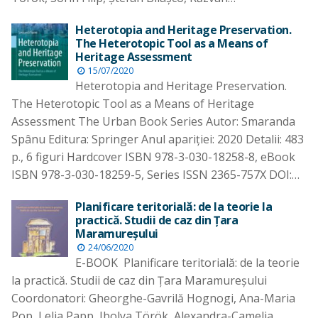
Heterotopia and Heritage Preservation.
The Heterotopic Tool as a Means of
Heritage Assessment
15/07/2020
Heterotopia and Heritage Preservation.
The Heterotopic Tool as a Means of Heritage
Assessment The Urban Book Series Autor: Smaranda
Spânu Editura: Springer Anul apariţiei: 2020 Detalii: 483
p., 6 figuri Hardcover ISBN 978-3-030-18258-8, eBook
ISBN 978-3-030-18259-5, Series ISSN 2365-757X DOI:…
Planificare teritorială: de la teorie la
practică. Studii de caz din Ţara
Maramureşului
24/06/2020
E-BOOK Planificare teritorială: de la teorie
la practică. Studii de caz din Ţara Maramureşului
Coordonatori: Gheorghe-Gavrilă Hognogi, Ana-Maria
Pop, Lelia Papp, Ibolya Török, Alexandra-Camelia