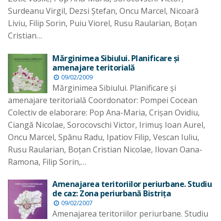
Surdeanu Virgil, Dezsi Ştefan, Oncu Marcel, Nicoară
Liviu, Filip Sorin, Puiu Viorel, Rusu Raularian, Boţan
Cristian…
Mărginimea Sibiului. Planificare şi
amenajare teritorială
09/02/2009
Mărginimea Sibiului. Planificare şi
amenajare teritorială Coordonator: Pompei Cocean
Colectiv de elaborare: Pop Ana-Maria, Crişan Ovidiu,
Ciangă Nicolae, Sorocovschi Victor, Irimuş Ioan Aurel,
Oncu Marcel, Spânu Radu, Ipatiov Filip, Vescan Iuliu,
Rusu Raularian, Boţan Cristian Nicolae, Ilovan Oana-
Ramona, Filip Sorin,…
Amenajarea teritoriilor periurbane. Studiu
de caz: Zona periurbană Bistriţa
09/02/2007
Amenajarea teritoriilor periurbane. Studiu