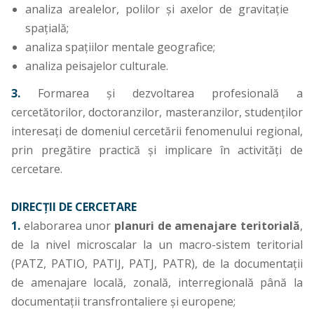
analiza arealelor, polilor şi axelor de gravitaţie
spaţială;
analiza spaţiilor mentale geografice;
analiza peisajelor culturale.
3.
Formarea şi dezvoltarea profesională a
cercetătorilor, doctoranzilor, masteranzilor, studenţilor
interesaţi de domeniul cercetării fenomenului regional,
prin pregătire practică şi implicare în activităţi de
cercetare.
DIRECŢII DE CERCETARE
1.
elaborarea unor
planuri de amenajare teritorială
,
de la nivel microscalar la un macro-sistem teritorial
(PATZ, PATIO, PATIJ, PATJ, PATR), de la documentaţii
de amenajare locală, zonală, interregională până la
documentaţii transfrontaliere şi europene;