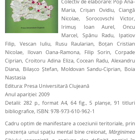
Colectiv de elaborare: Pop Ana-
Maria, Crişan Ovidiu, Ciangă
Nicolae, Sorocovschi Victor,
Irimuş Ioan Aurel, Oncu
Marcel, Spânu Radu, Ipatiov
Filip, Vescan Iuliu, Rusu Raularian, Boţan Cristian
Nicolae, Ilovan Oana-Ramona, Filip Sorin, Corpade
Ciprian, Croitoru Adina Eliza, Cocean Radu, Alexandru
Diana, Bilaşco Ştefan, Moldovan Sandu-Ciprian, Boia
Nastasia
Editura: Presa Universitară Clujeană
Anul apariţiei: 2009
Detalii: 282 p., format A4, 64 fig., 5 planşe, 91 titluri
bibliografice,
ISBN: 978-973-610-962-1
Cadru optim de manifestare a coeziunii teritoriale, prin
prezenţa unui spaţiu mental bine creionat,
Mărginimea