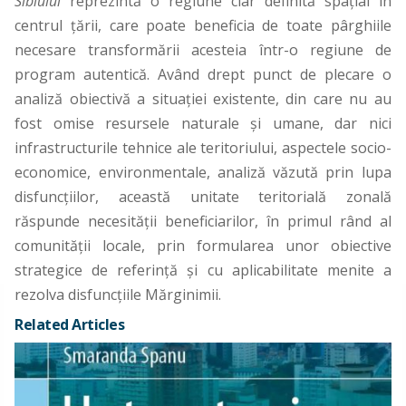
Sibiului
reprezintă o regiune clar definită spaţial în
centrul ţării, care poate beneficia de toate pârghiile
necesare transformării acesteia într-o regiune de
program autentică. Având drept punct de plecare o
analiză obiectivă a situaţiei existente, din care nu au
fost omise resursele naturale şi umane, dar nici
infrastructurile tehnice ale teritoriului, aspectele socio-
economice, environmentale, analiză văzută prin lupa
disfuncţiilor, această unitate teritorială zonală
răspunde necesităţii beneficiarilor, în primul rând al
comunităţii locale, prin formularea unor obiective
strategice de referinţă şi cu aplicabilitate menite a
rezolva disfuncţiile Mărginimii.
Related Articles