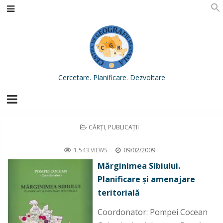
Cercetare. Planificare. Dezvoltare
POSTED
CĂRŢI
,
PUBLICAŢII
IN
Mărginimea Sibiului. Planificare şi amenajare teritorială
1.543 VIEWS
09/02/2009
Mărginimea Sibiului.
Planificare şi amenajare
teritorială
Coordonator: Pompei Cocean