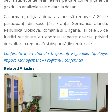
devin subiecte de real interes pe care conferinţa le va
găzdui în analizele sale o dată la doi ani.
Ca urmare, ediţia a doua a ajuns să reunească 80 de
participanţi din şase ţări: Franţa, Germania, Olanda,
Republica Moldova, România şi Ungaria, iar cele 55 de
lucrări susţinute au abordat aspecte diverse privind
dezvoltarea regională şi disparităţile teritoriale.
Conferinţa internaţională Disparităţi Regionale: Tipologie,
Impact, Management – Programul conferinţei
Related Articles