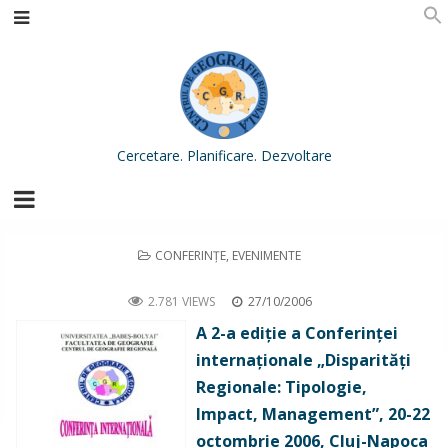
Cercetare. Planificare. Dezvoltare
POSTED
CONFERINŢE
,
EVENIMENTE
IN
A 2-a ediţie a Conferinţei internaţionale „Disparităţi Regionale: Tipologie, Impact, Management”
2.781 VIEWS
27/10/2006
A 2-a ediţie a Conferinţei
internaţionale „Disparităţi
Regionale: Tipologie,
Impact, Management”, 20-22
octombrie 2006, Cluj-Napoca