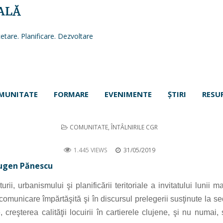
ALĂ
etare. Planificare. Dezvoltare
MUNITATE
FORMARE
EVENIMENTE
ŞTIRI
RESU
POSTED
COMUNITATE
,
ÎNTÂLNIRILE CGR
IN
Participare proactivă în spaţiul urban, cu arhitect Eugen Pănescu
1.445 VIEWS
31/05/2019
 Eugen Pănescu
i, urbanismului şi planificării teritoriale a invitatului lunii m
ali, comunicare împărtăşită şi în discursul prelegerii susţinute
creşterea calităţii locuirii în cartierele clujene, şi nu numai,