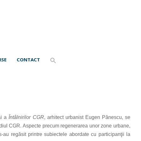
RSE
CONTACT
ai a
Întâlnirilor CGR
, arhitect urbanist Eugen Pănescu, se
 la sediul CGR. Aspecte precum regenerarea unor zone urbane,
 s-au regăsit printre subiectele abordate cu participanţii la