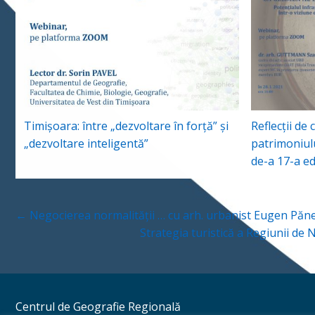
Timişoara: între „dezvoltare în forţă” şi
Reflecții de
„dezvoltare inteligentă”
patrimoniulu
de-a 17-a edi
Navigare
← Negocierea normalității … cu arh. urbanist Eugen Păn
în
articole
Strategia turistică a Regiunii d
Centrul de Geografie Regională