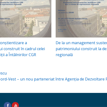
 conştientizare a
De la un management susten
i construit în cadrul celei
patrimoniului construit la de
ţii a Întâlnirilor CGR
regională
escu
e Nord-Vest – un nou parteneriat între Agenţia de Dezvoltar