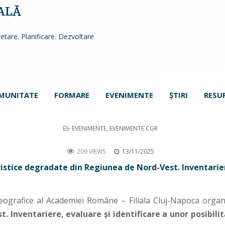
ALĂ
etare. Planificare. Dezvoltare
MUNITATE
FORMARE
EVENIMENTE
ŞTIRI
RESU
POSTED
EVENIMENTE
,
EVENIMENTE CGR
IN
hop: Peisaje turistice degradate din Regiunea de Nord-Vest. Inventariere, evaluare şi identificare a unor posibilități de reconst
209 VIEWS
13/11/2025
istice degradate din Regiunea de Nord-Vest. Inventariere,
Geografice al Academiei Române – Filiala Cluj-Napoca org
. Inventariere, evaluare şi identificare a unor posibilit