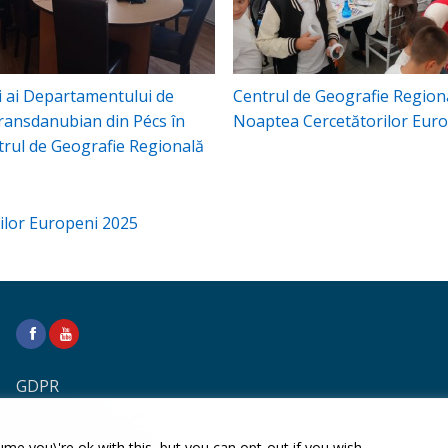
 ai Departamentului de
Centrul de Geografie Regiona
ransdanubian din Pécs în
Noaptea Cercetătorilor Eur
ntrul de Geografie Regională
ilor Europeni 2025
GDPR
me you\'re ok with this, but you can opt-out if you wish.