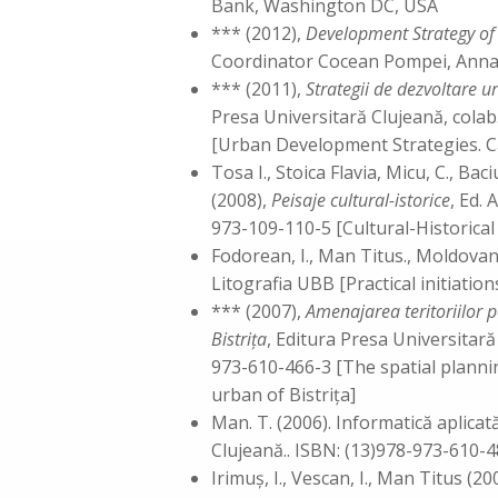
Bank, Washington DC, USA
*** (2012),
Development Strategy o
Coordinator Cocean Pompei, Annam
*** (2011),
Strategii de dezvoltare u
Presa Universitară Clujeană, colab
[Urban Development Strategies. Ca
Tosa I., Stoica Flavia, Micu, C., Baci
(2008),
Peisaje cultural-istorice
, Ed.
973-109-110-5 [Cultural-Historica
Fodorean, I., Man Titus., Moldovan,
Litografia UBB [Practical initiatio
*** (2007),
Amenajarea teritoriilor 
Bistriţa
, Editura Presa Universitară 
973-610-466-3 [The spatial plannin
urban of Bistrița]
Man. T. (2006). Informatică aplicat
Clujeană.. ISBN: (13)978-973-610-4
Irimuş, I., Vescan, I., Man Titus (20