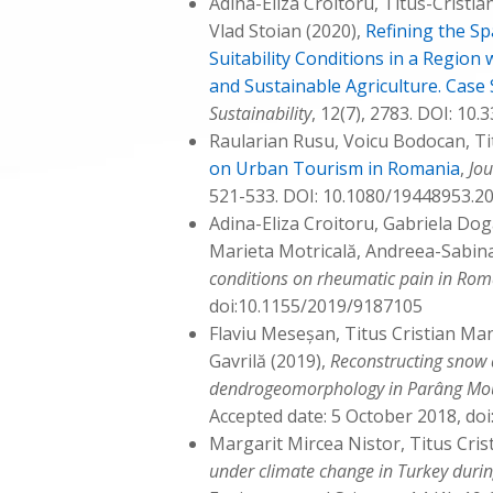
Adina-Eliza Croitoru, Titus-Cristia
Vlad Stoian (2020),
Refining the Sp
Suitability Conditions in a Regio
and Sustainable Agriculture. Case 
Sustainability
, 12(7), 2783. DOI: 1
Raularian Rusu, Voicu Bodocan, Ti
on Urban Tourism in Romania
,
Jou
521-533. DOI: 10.1080/19448953.2
Adina-Eliza Croitoru, Gabriela Do
Marieta Motricală, Andreea-Sabina
conditions on rheumatic pain in Rom
doi:10.1155/2019/9187105
Flaviu Meseșan, Titus Cristian Ma
Gavrilă (2019),
Reconstructing snow 
dendrogeomorphology in Parâng Mo
Accepted date: 5 October 2018, doi
Margarit Mircea Nistor, Titus Cris
under climate change in Turkey durin