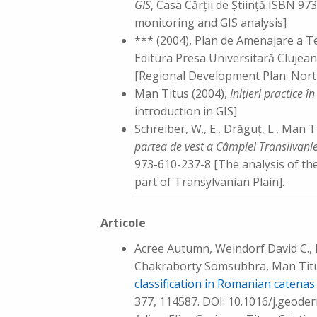
GIS
, Casa Cărţii de Ştiinţă ISBN 9
monitoring and GIS analysis]
*** (2004), Plan de Amenajare a Te
Editura Presa Universitară Clujean
[Regional Development Plan. Nor
Man Titus (2004),
Iniţieri practice în
introduction in GIS]
Schreiber, W., E., Drăguţ, L., Man T
partea de vest a Câmpiei Transilvanie
973-610-237-8 [The analysis of th
part of Transylvanian Plain].
Articole
Acree Autumn, Weindorf David C., 
Chakraborty Somsubhra, Man Titus,
classification in Romanian catena
377, 114587. DOI: 10.1016/j.geode