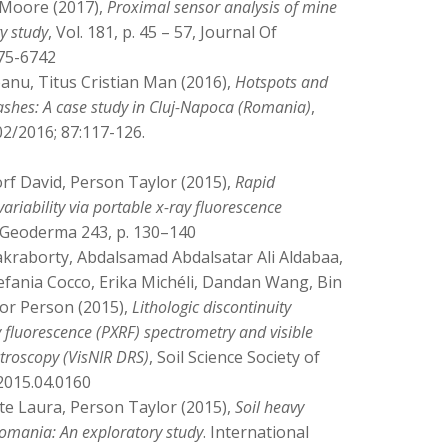
 Moore (2017),
Proximal sensor analysis of mine
ry study
, Vol. 181, p. 45 – 57, Journal Of
375-6742
anu, Titus Cristian Man (2016),
Hotspots and
rashes: A case study in Cluj-Napoca (Romania)
,
02/2016; 87:117-126.
rf David, Person Taylor (2015),
Rapid
riability via portable x-ray fluorescence
 Geoderma 243, p. 130–140
kraborty, Abdalsamad Abdalsatar Ali Aldabaa,
efania Cocco, Erika Michéli, Dandan Wang, Bin
lor Person (2015),
Lithologic discontinuity
y fluorescence (PXRF) spectrometry and visible
ctroscopy (VisNIR DRS)
, Soil Science Society of
2015.04.0160
te Laura, Person Taylor (2015),
Soil heavy
omania: An exploratory study
. International