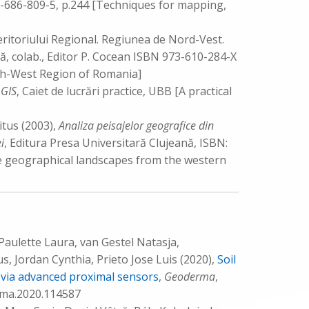
73-686-809-5, p.244 [Techniques for mapping,
ritoriului Regional. Regiunea de Nord-Vest.
ă, colab., Editor P. Cocean ISBN 973-610-284-X
th-West Region of Romania]
 GIS
, Caiet de lucrări practice, UBB [A practical
itus (2003),
Analiza peisajelor geografice din
i
, Editura Presa Universitară Clujeană, ISBN:
e geographical landscapes from the western
Paulette Laura, van Gestel Natasja,
 Jordan Cynthia, Prieto Jose Luis (2020),
Soil
s via advanced proximal sensors
,
Geoderma
,
rma.2020.114587