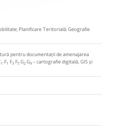
bilitate; Planificare Teritorială; Geografie
ătură pentru documentaţii de amenajarea
C
F
F
F
G
G
– cartografie digitală, GIS şi
1
1
3
5
2
9