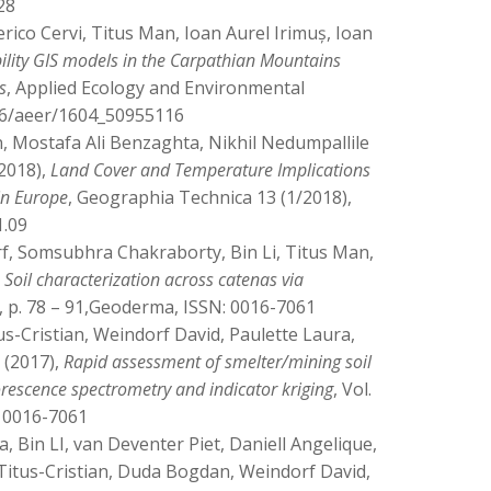
28
rico Cervi, Titus Man, Ioan Aurel Irimuș, Ioan
lity GIS models in the Carpathian Mountains
s
, Applied Ecology and Environmental
66/aeer/1604_50955116
, Mostafa Ali Benzaghta, Nikhil Nedumpallile
(2018),
Land Cover and Temperature Implications
in Europe
, Geographia Technica 13 (1/2018),
1.09
f, Somsubhra Chakraborty, Bin Li, Titus Man,
,
Soil characterization across catenas via
8, p. 78 – 91,Geoderma, ISSN: 0016-7061
-Cristian, Weindorf David, Paulette Laura,
 (2017),
Rapid assessment of smelter/mining soil
orescence spectrometry and indicator kriging
, Vol.
: 0016-7061
 Bin LI, van Deventer Piet, Daniell Angelique,
Titus-Cristian, Duda Bogdan, Weindorf David,