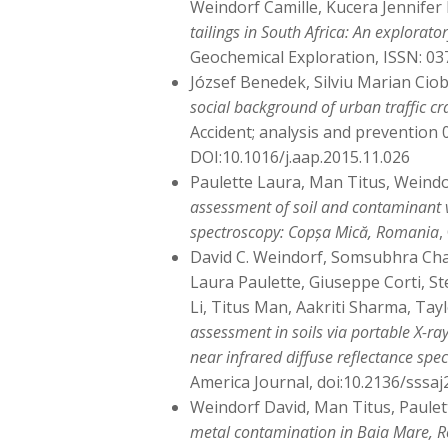
Weindorf Camille, Kucera Jennifer
tailings in South Africa: An explorato
Geochemical Exploration, ISSN: 0
József Benedek, Silviu Marian Ciob
social background of urban traffic c
Accident; analysis and prevention 
DOI:10.1016/j.aap.2015.11.026
Paulette Laura, Man Titus, Weindo
assessment of soil and contaminant va
spectroscopy: Copşa Mică, Romania
,
David C. Weindorf, Somsubhra Cha
Laura Paulette, Giuseppe Corti, St
Li, Titus Man, Aakriti Sharma, Tay
assessment in soils via portable X-ra
near infrared diffuse reflectance spe
America Journal, doi:10.2136/sssaj
Weindorf David, Man Titus, Paulet
metal contamination in Baia Mare, R