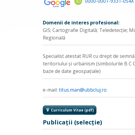
0000-0001-9331-054X
D
omenii de interes profesional:
GIS; Cartografie Digitală; Teledetecţie; Mo
Regională
Specialist atestat RUR cu drept de semn
teritoriului şi urbanism (simbolurile B C 
baze de date geospaţiale)
e-mail:
titus.man@ubbcluj.ro
Curriculum Vitae (pdf)
Publicaţii (selecţie)