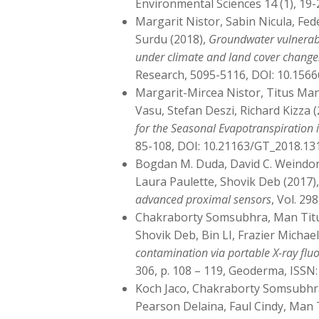
Environmental Sciences 14 (1), 19-
Margarit Nistor, Sabin Nicula, Fede
Surdu (2018),
Groundwater vulnerabi
under climate and land cover change
Research, 5095-5116, DOI: 10.156
Margarit-Mircea Nistor, Titus Man
Vasu, Stefan Deszi, Richard Kizza 
for the Seasonal Evapotranspiration 
85-108, DOI: 10.21163/GT_2018.13
Bogdan M. Duda, David C. Weindor
Laura Paulette, Shovik Deb (2017)
advanced proximal sensors
, Vol. 29
Chakraborty Somsubhra, Man Titus
Shovik Deb, Bin LI, Frazier Michael
contamination via portable X-ray flu
306, p. 108 – 119, Geoderma, ISSN
Koch Jaco, Chakraborty Somsubhra,
Pearson Delaina, Faul Cindy, Man 