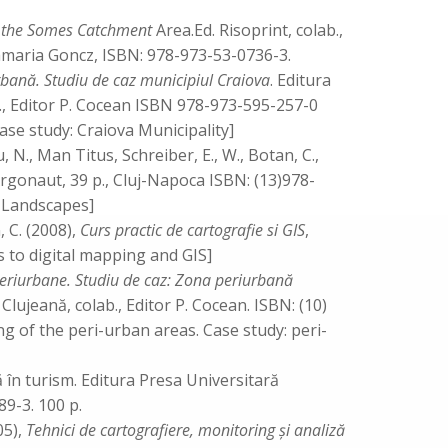
f the Somes Catchment
Area.Ed. Risoprint, colab.,
aria Goncz, ISBN: 978-973-53-0736-3.
rbană. Studiu de caz municipiul Craiova
. Editura
., Editor P. Cocean ISBN 978-973-595-257-0
se study: Craiova Municipality]
u, N., Man Titus, Schreiber, E., W., Botan, C.,
 Argonaut, 39 p., Cluj-Napoca ISBN: (13)978-
l Landscapes]
 C. (2008),
Curs practic de cartografie si GIS
,
ns to digital mapping and GIS]
periurbane. Studiu de caz: Zona periurbană
Clujeană, colab., Editor P. Cocean. ISBN: (10)
g of the peri-urban areas. Case study: peri-
ă în turism. Editura Presa Universitară
89-3. 100 p.
05),
Tehnici de cartografiere, monitoring şi analiză