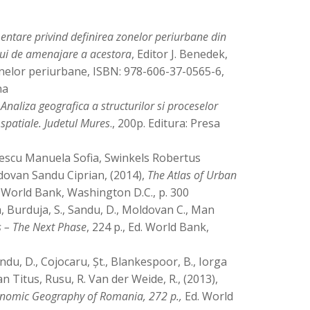
ntare privind definirea zonelor periurbane din
ului de amenajare a acestora
, Editor J. Benedek,
nelor periurbane, ISBN: 978-606-37-0565-6,
na
,
Analiza geografica a structurilor si proceselor
i spatiale. Judetul Mures
., 200p. Editura: Presa
escu Manuela Sofia, Swinkels Robertus
dovan Sandu Ciprian, (2014),
The Atlas of Urban
 World Bank, Washington D.C., p. 300
 Burduja, S., Sandu, D., Moldovan C., Man
 – The Next Phase
, 224 p., Ed. World Bank,
ndu, D., Cojocaru, Șt., Blankespoor, B., Iorga
n Titus, Rusu, R. Van der Weide, R., (2013),
conomic Geography of Romania, 272 p.,
Ed. World