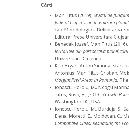
Cărţi
Man Titus (2019),
Studiu de fundame
Județul Cluj în scopul realizării plan
cap. Metodologie – Delimitarea zo
Editura: Presa Universitara Clujea
Benedek Jozsef, Man Titus (2016)
teritoriale din perspectiva planificari
Universitara Clujeana
Koo Bryan, Anton Simona, Stancul
Antonius, Man Titus-Cristian, Mol
Marginalized Areas in Romania
, The
Ionescu-Heroiu, M., Neagu Marina,
Titus, Rusu, R., (2013),
Growth Poles
Washington DC, USA
Ionescu-Heroiu, M., Burduja, S., Sa
Elena, Moretti, E., Moldovan, C., Ma
Competitive Cities. Reshaping the E