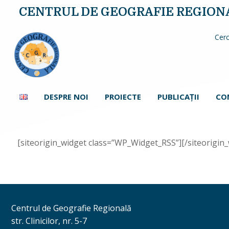
CENTRUL DE GEOGRAFIE REGION
Cerc
DESPRE NOI
PROIECTE
PUBLICAŢII
CO
[siteorigin_widget class=”WP_Widget_RSS”]
[/siteorigin
Centrul de Geografie Regională
str. Clinicilor, nr. 5-7