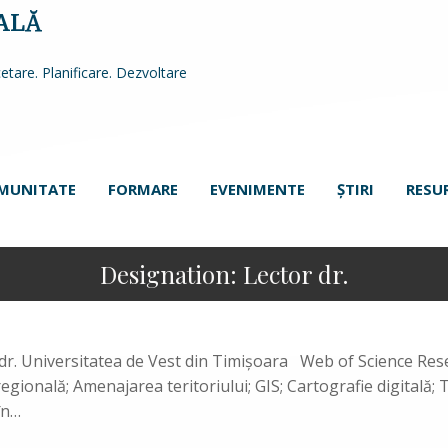
ALĂ
etare. Planificare. Dezvoltare
MUNITATE
FORMARE
EVENIMENTE
ŞTIRI
RESU
Designation:
Lector dr.
r. Universitatea de Vest din Timişoara Web of Science R
egională; Amenajarea teritoriului; GIS; Cartografie digitală
 în…