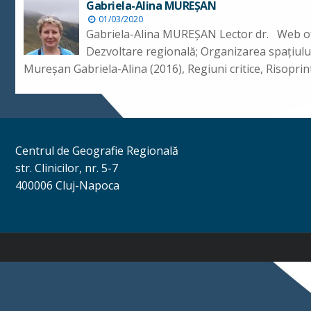
Gabriela-Alina MUREŞAN
01/03/2020
Gabriela-Alina MUREŞAN Lector dr. Web of
Dezvoltare regională; Organizarea spațiului 
Mureşan Gabriela-Alina (2016), Regiuni critice, Risopri
Centrul de Geografie Regională
str. Clinicilor, nr. 5-7
400006 Cluj-Napoca