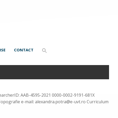
RSE
CONTACT
esearcherID: AAB-4595-2021 0000-0002-9191-681X
; Topografie e-mail: alexandra.potra@e-uvt.ro Curriculum