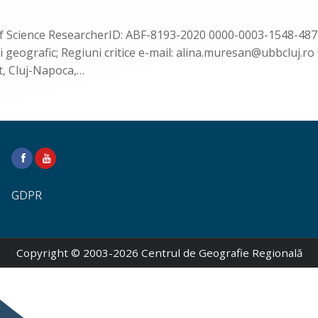
 Science ResearcherID: ABF-8193-2020 0000-0003-1548-4872 
geografic; Regiuni critice e-mail: alina.muresan@ubbcluj.ro Cu
nt, Cluj-Napoca,…
GDPR
Copyright © 2003-2026 Centrul de Geografie Regională