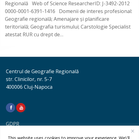
Regională Web of Science ResearcherID: J-3492-2012
0000-0001-6391-1416 Domenii de interes profesional:
Geografie regională; Amenajare şi planificare
teritorială; Geografia turismului; Carstologie Specialist
atestat RUR cu drept de…
Centrul de Geografie Regională
str. Clinicilor, nr. 5-7
400006 Cluj-Napoca
GDPR
This website uses cookies to improve your experience. We\'ll